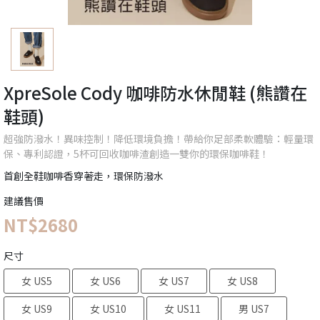
XpreSole Cody 咖啡防水休閒鞋 (熊讚在
鞋頭)
超強防潑水！異味控制！降低環境負擔！帶給你足部柔軟體驗：輕量環
保、專利認證，5杯可回收咖啡渣創造一雙你的環保咖啡鞋！
首創全鞋咖啡香穿著走，環保防潑水
建議售價
NT$2680
尺寸
女 US5
女 US6
女 US7
女 US8
女 US9
女 US10
女 US11
男 US7