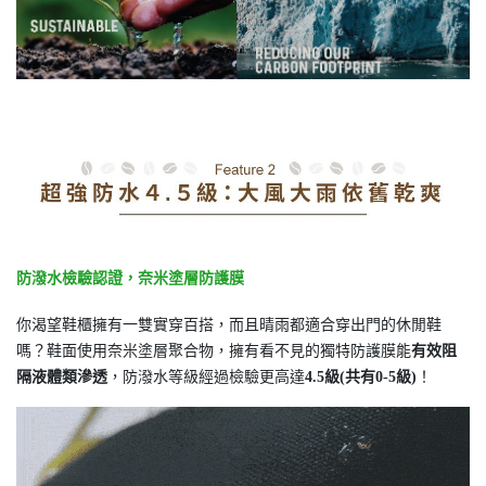
防潑水檢驗認證，奈米塗層防護膜
你渴望鞋櫃擁有一雙實穿百搭，而且晴雨都適合穿出門的休閒鞋
嗎？鞋面使用奈米塗層聚合物，擁有看不見的獨特防護膜能
有效阻
隔液體類滲透
，防潑水等級經過檢驗更高達
4.5級(共有0-5級)
！