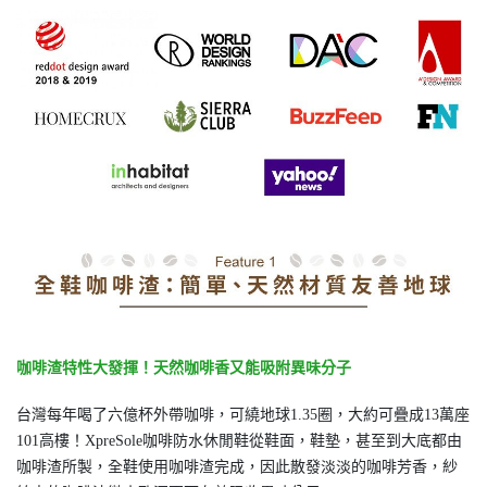
咖啡渣特性大發揮！天然咖啡香又能吸附異味分子
台灣每年喝了六億杯外帶咖啡，可繞地球1.35圈，大約可疊成13萬座
101高樓！XpreSole咖啡防水休閒鞋從鞋面，鞋墊，甚至到大底都由
咖啡渣所製，全鞋使用咖啡渣完成，因此散發淡淡的咖啡芳香，紗