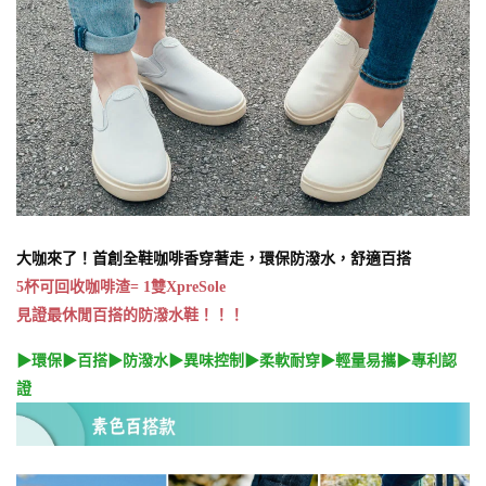
大咖來了！
首創全鞋咖啡香穿著走，環保防潑水，舒適百搭
5杯可回收咖啡渣= 1雙XpreSole
見證最休閒百搭的防潑水鞋！！！
▶環保▶百搭▶防潑水▶異味控制▶柔軟耐穿▶輕量易攜▶專利認
證