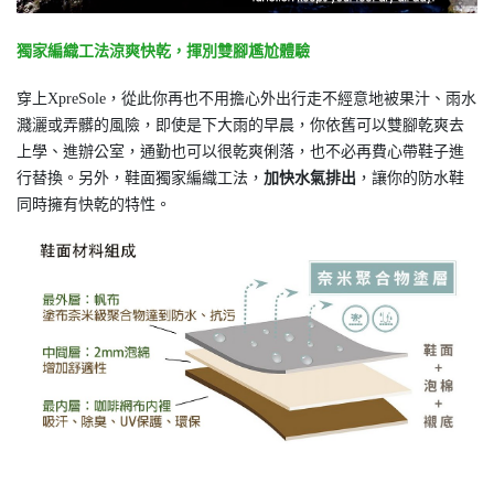
獨家編織工法涼爽快乾，揮別雙腳尷尬體驗
穿上XpreSole，從此你再也不用擔心外出行走不經意地被果汁、雨水
濺灑或弄髒的風險，即使是下大雨的早晨，你依舊可以雙腳乾爽去
上學、進辦公室，通勤也可以很乾爽俐落，也不必再費心帶鞋子進
行替換。另外，鞋面獨家編織工法，
加快水氣排出
，讓你的防水鞋
同時擁有快乾的特性。