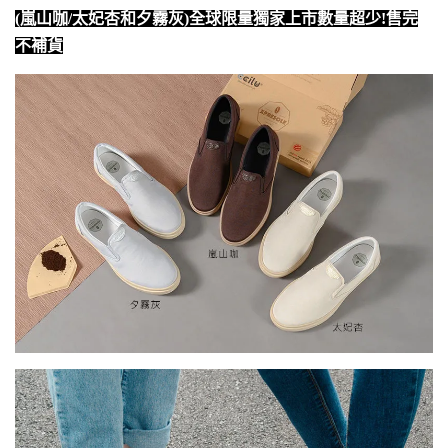
(
嵐山咖
/
太妃杏和夕霧灰
)
全球限量獨家上市數量超少
!
售完
不補貨