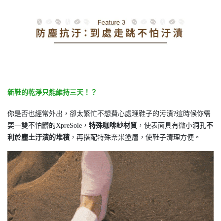
新鞋的乾淨只能維持三天！？
你是否也經常外出，卻太繁忙不想費心處理鞋子的污漬?這時候你需
要一雙不怕髒的XpreSole，
特殊咖啡紗材質
，使表面具有微小洞孔
不
利於塵土汙漬的堆積
，再搭配特殊奈米塗層，使鞋子清理方便。