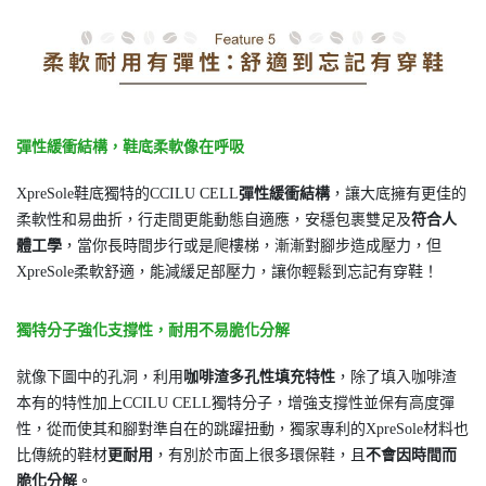
彈性緩衝結構，鞋底柔軟像在呼吸
XpreSole鞋底獨特的CCILU CELL
彈性緩衝結構
，讓大底擁有更佳的
柔軟性和易曲折，行走間更能動態自適應，安穩包裹雙足及
符合人
體工學
，當你長時間步行或是爬樓梯，漸漸對腳步造成壓力，但
XpreSole柔軟舒適，能減緩足部壓力，讓你輕鬆到忘記有穿鞋！
獨特分子強化支撐性，耐用不易脆化分解
就像下圖中的孔洞，利用
咖啡渣多孔性填充特性
，除了填入咖啡渣
本有的特性加上CCILU CELL獨特分子，增強支撐性並保有高度彈
性，從而使其和腳對準自在的跳躍扭動，獨家專利的XpreSole材料也
比傳統的鞋材
更耐用
，有別於市面上很多環保鞋，且
不會因時間而
脆化分解
。