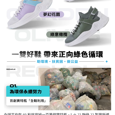
全球平均每 60 秒就用掉一百萬個寶特瓶，Lab-22 馳綠 22 製夢所透