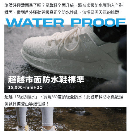
準備好迎戰雨季了嗎？星戰鞋全面升級，將奈米級防水膜融入全鞋
織面，做到戶外運動等級真正全防水性能，無懼惡劣天氣的挑戰！
超越「5級防潑水」，實現360度頂級全防水！此鞋布料防水係數經
測試具備登山等級性能！