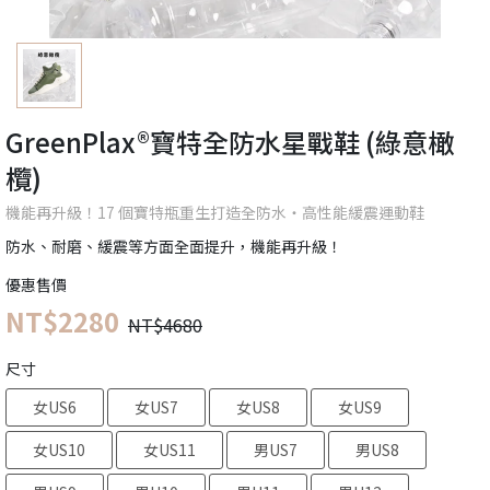
GreenPlax®寶特全防水星戰鞋 (綠意橄
欖)
機能再升級！17 個寶特瓶重生打造全防水・高性能緩震運動鞋
防水、耐磨、緩震等方面全面提升，機能再升級！
優惠售價
NT$2280
NT$4680
尺寸
女US6
女US7
女US8
女US9
女US10
女US11
男US7
男US8