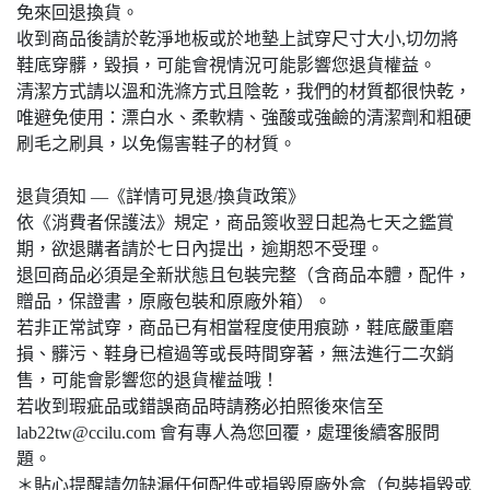
免來回退換貨。
收到商品後請於乾淨地板或於地墊上試穿尺寸大小,切勿將
鞋底穿髒，毀損，可能會視情況可能影響您退貨權益。
清潔方式請以溫和洗滌方式且陰乾，我們的材質都很快乾，
唯避免使用：漂白水、柔軟精、強酸或強鹼的清潔劑和粗硬
刷毛之刷具，以免傷害鞋子的材質。
退貨須知 —《詳情可見退/換貨政策》
依《消費者保護法》規定，商品簽收翌日起為七天之鑑賞
期，欲退購者請於七日內提出，逾期恕不受理。
退回商品必須是全新狀態且包裝完整（含商品本體，配件，
贈品，保證書，原廠包裝和原廠外箱）。
若非正常試穿，商品已有相當程度使用痕跡，鞋底嚴重磨
損、髒污、鞋身已楦過等或長時間穿著，無法進行二次銷
售，可能會影響您的退貨權益哦！
若收到瑕疵品或錯誤商品時請務必拍照後來信至
lab22tw@ccilu.com 會有專人為您回覆，處理後續客服問
題。
＊貼心提醒請勿缺漏任何配件或損毀原廠外盒（包裝損毀或