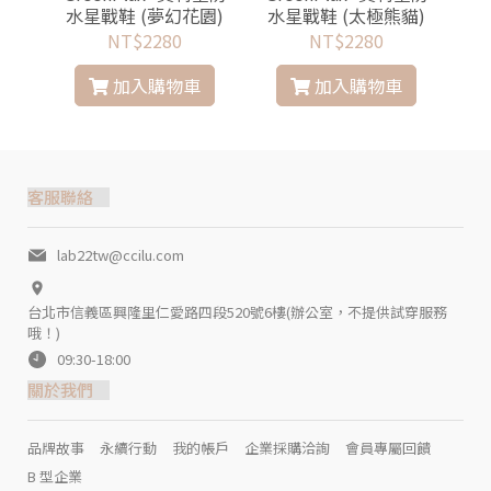
境)
水星戰鞋 (夢幻花園)
水星戰鞋 (太極熊貓)
水
NT$2280
NT$2280
加入購物車
加入購物車
客服聯絡
lab22tw@ccilu.com
台北市信義區興隆里仁愛路四段520號6樓(辦公室，不提供試穿服務
哦！)
09:30-18:00
關於我們
品牌故事
永續行動
我的帳戶
企業採購洽詢
會員專屬回饋
B 型企業