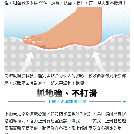
性，細菌減少率達 99%，透氣、抗菌、吸汗，穿一整天都不悶熱！
高密度緩震科技，能完美貼合每個人的腳形，吸收衝擊做到緩震釋
壓，踩起來回彈舒適，一整天奔波都不累腳。
下雨天走路都膽戰心驚？寶特防水星戰鞋鞋底加入高止滑耐磨橡膠
增加摩擦力，強力止滑實驗室認證「濕式」、「乾式」止滑皆超越
國際實驗室標準值，確保你在各種地形上都能享受安心穩定的步