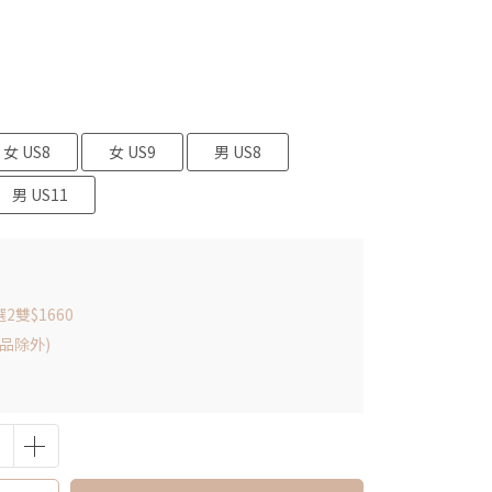
女 US8
女 US9
男 US8
男 US11
雙$1660
品除外)