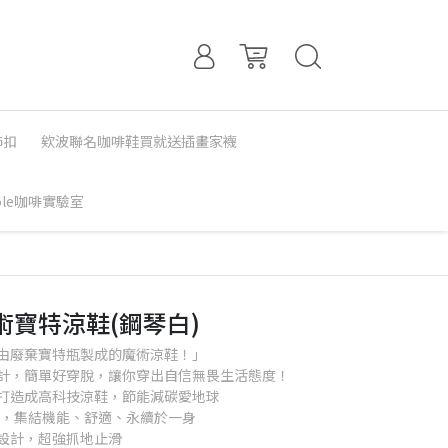
飾扣
欸波聯名咖啡鞋買就送插畫家襪
Sole咖啡實驗室
水魔術寶特涼鞋(鋼琴白)
雙由廢棄寶特瓶製成的魔術涼鞋！」
計，簡單好穿脫，讓你穿出自信無畏生活態度！
打造成高科技涼鞋，節能減碳愛地球
震，集結機能、舒適、永續於一身
設計，超強抓地止滑