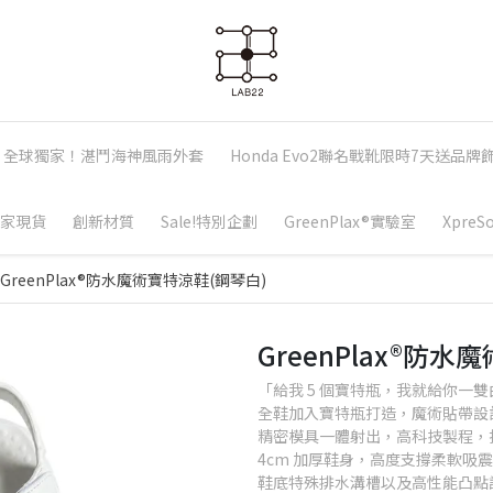
全球獨家！湛鬥海神風雨外套
Honda Evo2聯名戰靴限時7天送品牌
家現貨
創新材質
Sale!特別企劃
GreenPlax®實驗室
Xpre
GreenPlax®防水魔術寶特涼鞋(鋼琴白)
GreenPlax®防
「給我 5 個寶特瓶，我就給你一
全鞋加入寶特瓶打造，魔術貼帶設
精密模具一體射出，高科技製程，
4cm 加厚鞋身，高度支撐柔軟吸
鞋底特殊排水溝槽以及高性能凸點