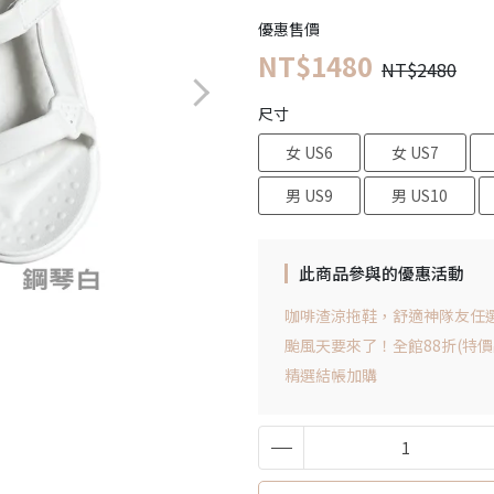
優惠售價
NT$1480
NT$2480
尺寸
女 US6
女 US7
男 US9
男 US10
此商品參與的優惠活動
咖啡渣涼拖鞋，舒適神隊友任選2
颱風天要來了！全館88折(特價
精選結帳加購