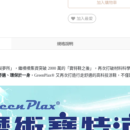
加入購物車
加入最愛
規格說明
2 製夢所」，繼嘖嘖集資突破 2000 萬的「寶特鞋之後」，再次打破材料科
舒適、環保於一身
，GreenPlax® 又再次打造行走舒適的高科技涼鞋，