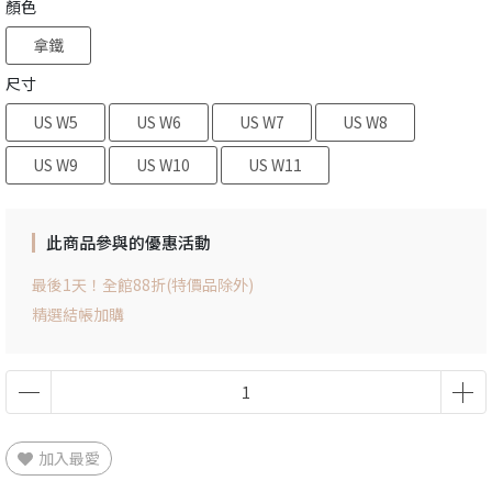
顏色
拿鐵
尺寸
US W5
US W6
US W7
US W8
US W9
US W10
US W11
此商品參與的優惠活動
最後1天！全館88折(特價品除外)
精選結帳加購
加入最愛