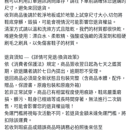
務可以利用訂單通訊詢問庫存，請在下單前請確保您選購的
尺寸，避免來回退貨。
收到商品後請於乾淨地板或於地墊上試穿尺寸大小,切勿將
鞋底穿髒，毀損，可能會視情況可能影響您退貨權益。
清潔方式請以溫和洗滌方式且陰乾，我們的材質都很快乾，
唯避免使用：漂白水、柔軟精、強酸或強鹼的清潔劑和粗硬
刷毛之刷具，以免傷害鞋子的材質。
退貨須知 —《詳情可見退/換貨政策》
依《消費者保護法》規定，商品簽收翌日起為七天之鑑賞
期，欲退購者請於七日內提出，逾期恕不受理。
退回商品必須是全新狀態且包裝完整（含商品本體，配件，
贈品，保證書，原廠包裝和原廠外箱）
若非正常試穿，商品已有相當程度使用痕跡，鞋底嚴重磨
損、髒污、鞋身已楦過等或長時間穿著，無法進行二次銷
售，可能會影響您的退貨權益哦！
免運門檻將視每次活動不同，若退貨金額未達免運門檻，將
扣除該運費。
若收到瑕疵品或錯誤商品時請務必拍照後來信至