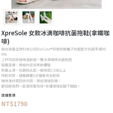
XpreSole 女款冰滴咖啡抗菌拖鞋(拿鐵咖
啡)
融合英國生物科技公司BioCote®研發的銀離子抗菌配方抗菌率達99.
9%
２杯可回收咖啡渣創造一雙冰滴咖啡抗菌拖鞋
吸震高彈，帶給你足部柔軟體驗
耐磨止滑，抗磨耗比起一般拖鞋1.5倍以上
快乾材質，通風靜置5分鐘後完全乾爽
咖啡渣材質回收利用，降低環境負擔！
歡迎與我們一起環保愛地球! 保護環境從腳下開始！
建議售價
NT$1790