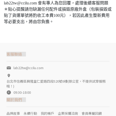
lab22tw@ccilu.com 會有專人為您回覆，處理後續客服問題
＊貼心提醒請勿缺漏任何配件或損毀原廠外盒（包裝損毀或
貼了貨運單號將酌收工本費100元），若因此產生整新費用
等必要支出，將由您負擔。
客服聯絡
lab22tw@ccilu.com
台北市信義區興隆里仁愛路四段520號6樓(辦公室，不提供試穿服務
哦！)
09:30-18:00
關於我們
品牌故事
永續行動
我的帳戶
企業採購洽詢
會員專屬回饋