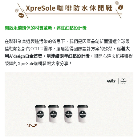
開啟永續環保的材質革新，連莊紅點設計獎
在製鞋業普遍製造污染的省思下，我們是因產品創新而獲選全球最
佳鞋類設計的CCILU團隊，屢屢獲得國際設計方案的殊榮，從
義大
利A'design白金首獎
，到
連
續兩年紅點設計獎
，很開心這次能將獲得
榮耀的XpreSole咖啡鞋跟大家分享！