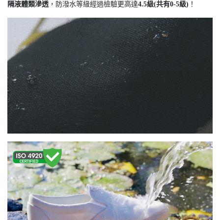
隔液體類滲透
，防潑水等級經過檢驗更高達
4.5級(共有0-5級)
！