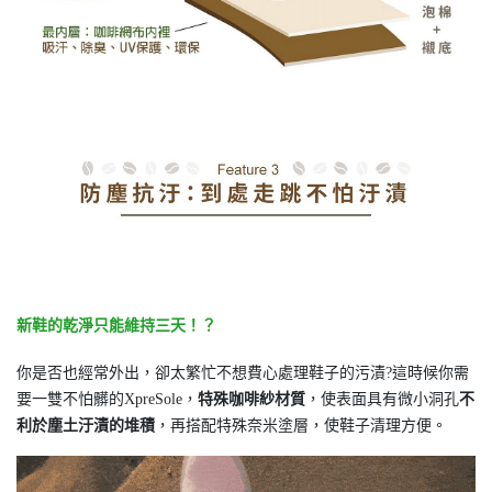
新鞋的乾淨只能維持三天！？
你是否也經常外出，卻太繁忙不想費心處理鞋子的污漬?這時候你需
要一雙不怕髒的XpreSole，
特殊咖啡紗材質
，使表面具有微小洞孔
不
利於塵土汙漬的堆積
，再搭配特殊奈米塗層，使鞋子清理方便。