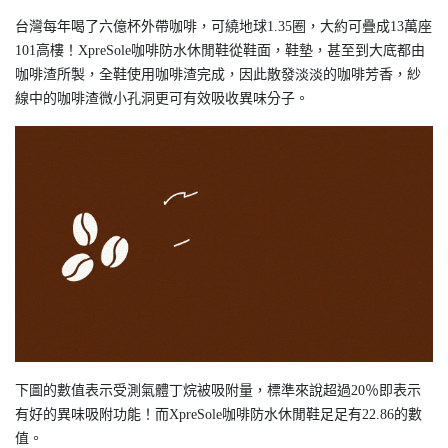
台灣每年喝了六億杯外帶咖啡，可繞地球1.35圈，大約可疊成13萬座
101高樓！XpreSole咖啡防水休閒鞋從鞋面，鞋墊，甚至到大底都由
咖啡渣所製，全鞋使用咖啡渣完成，因此散發淡淡的咖啡芳香，紗
線中的咖啡渣微小孔洞更可有效吸收異味分子。
下圖的數值表示受測氣體丁烷被吸附量，標準來說超過20％即表示
有好的異味吸附功能！而XpreSole咖啡防水休閒鞋足足有22.86的數
值。