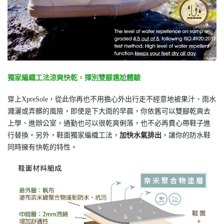
獨家編織工法涼爽快乾，揮別雙腳尷尬體驗
穿上XpreSole，從此你再也不用擔心外出行走不經意地被果汁、雨水
濺灑或弄髒的風險，即使是下大雨的早晨，你依舊可以雙腳乾爽去
上學、進辦公室，通勤也可以很乾爽俐落，也不必再費心帶鞋子進
行替換。另外，鞋面獨家編織工法，
加快水氣排出
，讓你的防水鞋
同時擁有快乾的特性。