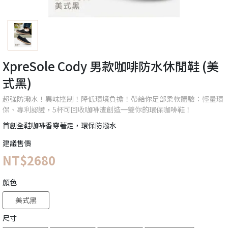
XpreSole Cody 男款咖啡防水休閒鞋 (美
式黑)
超強防潑水！異味控制！降低環境負擔！帶給你足部柔軟體驗：輕量環
保、專利認證，5杯可回收咖啡渣創造一雙你的環保咖啡鞋！
首創全鞋咖啡香穿著走，環保防潑水
建議售價
NT$2680
顏色
美式黑
尺寸