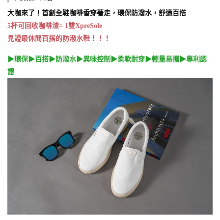
大咖來了！
首創全鞋咖啡香穿著走，環保防潑水，舒適百搭
5杯可回收咖啡渣= 1雙XpreSole
見證最休閒百搭的防潑水鞋！！！
▶環保▶百搭▶防潑水▶異味控制▶柔軟耐穿▶輕量易攜▶專利認
證