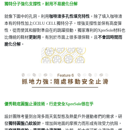
獨特分子強化支撐性，耐用不易脆化分解
就像下圖中的孔洞，利用
咖啡渣多孔性填充特性
，除了填入咖啡渣
本有的特性加上CCILU CELL獨特分子，增強支撐性並保有高度彈
性，從而使其和腳對準自在的跳躍扭動，獨家專利的XpreSole材料也
比傳統的鞋材
更耐用
，有別於市面上很多環保鞋，且
不會因時間而
脆化分解
。
優秀鞋底圓盤止滑技術，行走安全XpreSole很在乎
設計團隊考量到台灣多雨天氣型態及熱愛戶外運動者們的需求，研
發
獨特圓盤凸紋設計
，增加與地面的摩擦力而形成有效受力抗阻，