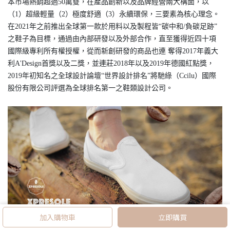
本市場熱銷超過50萬雙，在產品創新以及品牌經營兩大構面，以
（1）超級輕量（2）極度舒適（3）永續環保，三要素為核心理念。
在2021年之前推出全球第一款於用料以及製程皆“碳中和/負碳足跡”
之鞋子為目標，通過由內部研發以及外部合作，直至獲得近四十項
國際級專利所有權授權，從而新創研發的商品也連 奪得2017年義大
利A'Design首獎以及二獎，並連莊2018年以及2019年德國紅點獎，
2019年初知名之全球設計論壇“世界設計排名”將馳綠（Ccilu）國際
股份有限公司評選為全球排名第一之鞋類設計公司。
加入購物車
立即購買