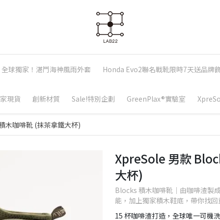
全球獨家！湛鬥海神風雨外套
Honda Evo2聯名戰靴限時7天送品牌
家現貨
創新材質
Sale!特別企劃
GreenPlax®實驗室
Xpre
全防水積木咖啡靴 (抹茶拿鐵大杯)
XpreSole 男款 B
大杯)
Blocks 積木咖啡靴｜由咖啡渣
能，加上獨家積木鞋底，帶你找回
15 杯咖啡渣打造，全球唯一可機