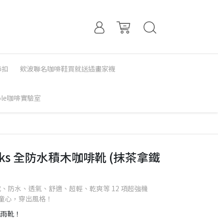
飾扣
欸波聯名咖啡鞋買就送插畫家襪
Sole咖啡實驗室
locks 全防水積木咖啡靴 (抹茶拿鐵
製成、防水、透氣、舒適、超輕、乾爽等 12 項超強機
童心，穿出風格！
洗雨靴！