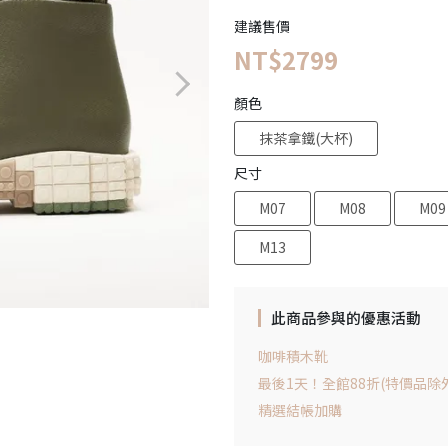
建議售價
NT$2799
顏色
抹茶拿鐵(大杯)
尺寸
M07
M08
M09
M13
此商品參與的優惠活動
咖啡積木靴
最後1天！全館88折(特價品除
精選結帳加購