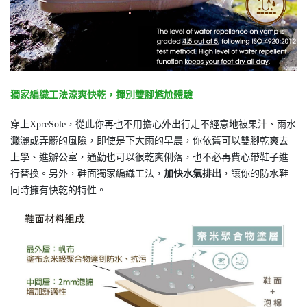
獨家編織工法涼爽快乾，揮別雙腳尷尬體驗
穿上XpreSole，從此你再也不用擔心外出行走不經意地被果汁、雨水
濺灑或弄髒的風險，即使是下大雨的早晨，你依舊可以雙腳乾爽去
上學、進辦公室，通勤也可以很乾爽俐落，也不必再費心帶鞋子進
行替換。另外，鞋面獨家編織工法，
加快水氣排出
，讓你的防水鞋
同時擁有快乾的特性。