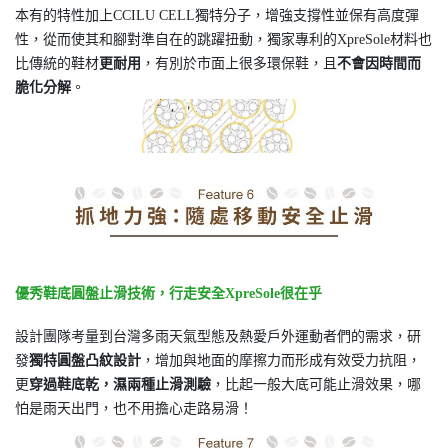
本有的特性加上CCILU CELL獨特分子，增強支撐性並保有高度彈
性，從而使其和腳對準自在的跳躍扭動，獨家專利的XpreSole材料也
比傳統的鞋材
更耐用
，有別於市面上很多環保鞋，且
不會因時間而
脆化分解
。
優秀鞋底圓盤止滑技術，行走安全XpreSole很在乎
設計團隊考量到台灣多雨天氣型態及熱愛戶外運動者們的需求，研
發
獨特圓盤凸紋設計
，增加與地面的摩擦力而形成有效受力抗阻，
更
穿過鞋底乾，濕兩種止滑測驗
，比起一般大底可能止滑效果，哪
怕是雨天出門，也不用擔心走路易滑！