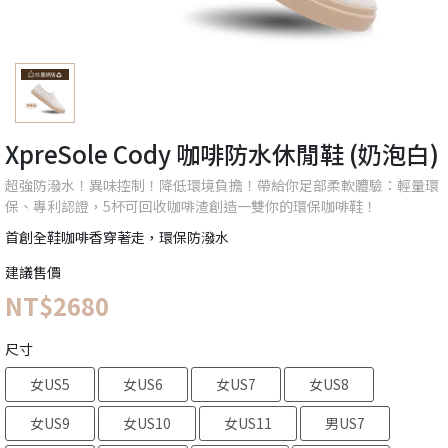
XpreSole Cody 咖啡防水休閒鞋 (奶泡白)
超強防潑水！異味控制！降低環境負擔！帶給你足部柔軟體驗：輕量環
保、專利認證，5杯可回收咖啡渣創造一雙你的環保咖啡鞋！
首創全鞋咖啡香穿著走，環保防潑水
建議售價
NT$2680
尺寸
女US5
女US6
女US7
女US8
女US9
女US10
女US11
男US7