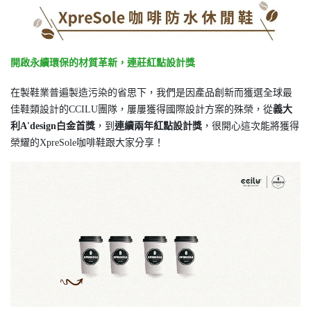
開啟永續環保的材質革新，連莊紅點設計獎
在製鞋業普遍製造污染的省思下，我們是因產品創新而獲選全球最
佳鞋類設計的CCILU團隊，屢屢獲得國際設計方案的殊榮，從
義大
利A'design白金首獎
，到
連
續兩年紅點設計獎
，很開心這次能將獲得
榮耀的XpreSole咖啡鞋跟大家分享！