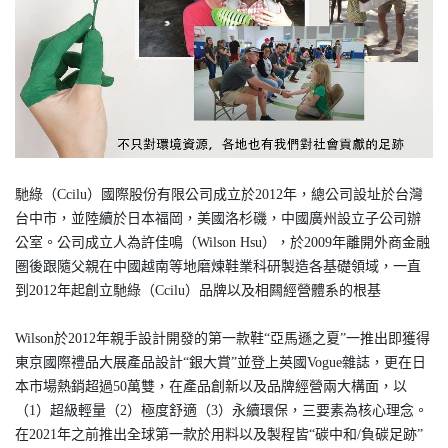
馳綠（Ccilu）國際股份有限公司成立於2012年，總公司設址於台灣
台中市，並陸續於日本福岡，美國洛杉磯，中國廣州設立子公司辦
公室。公司成立人為許佳鳴（Wilson Hsu），於2009年離開外商金融
圏後跟隨父親在中國越南等地磨煉鞋業科研製造各基礎領域，一直
到2012年起創立馳綠（Ccilu）品牌以及相闗經營體系的根基
Wilson於2012年親手設計開發的第一款鞋“亞馬遜之夏”一推出即獲得
東京國際禮品大展產品設計“銀大賞”並登上英國Vogue雜誌，更在日
本市場熱銷超過50萬雙，在產品創新以及品牌經營兩大構面，以
（1）超級輕量（2）極度舒適（3）永續環保，三要素為核心理念。
在2021年之前推出全球第一款於用料以及製程皆“碳中和/負碳足跡”