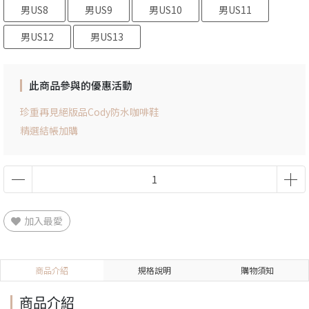
男US8
男US9
男US10
男US11
男US12
男US13
此商品參與的優惠活動
珍重再見絕版品Cody防水咖啡鞋
精選結帳加購
加入最愛
商品介紹
規格說明
購物須知
商品介紹