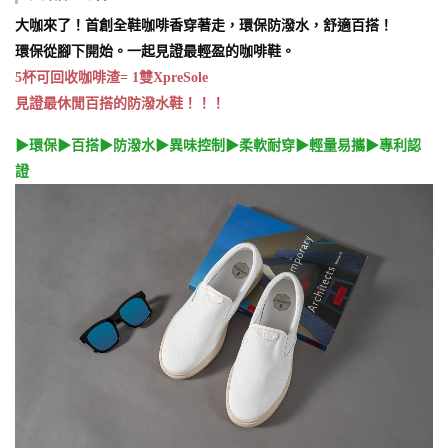
大咖來了！
首創全鞋咖啡香穿著走，環保防潑水，舒適百搭！
環保從腳下開始。一起見證最輕盈的咖啡鞋。
5杯可回收咖啡渣= 1雙XpreSole
見證最休閒百搭的防潑水鞋！！！
▶環保▶百搭▶防潑水▶異味控制▶柔軟耐穿▶輕量易攜▶專利認
證