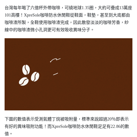
台灣每年喝了六億杯外帶咖啡，可繞地球1.35圈，大約可疊成13萬座
101高樓！XpreSole咖啡防水休閒鞋從鞋面，鞋墊，甚至到大底都由
咖啡渣所製，全鞋使用咖啡渣完成，因此散發淡淡的咖啡芳香，紗
線中的咖啡渣微小孔洞更可有效吸收異味分子。
下圖的數值表示受測氣體丁烷被吸附量，標準來說超過20％即表示
有好的異味吸附功能！而XpreSole咖啡防水休閒鞋足足有22.86的數
值。