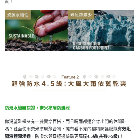
質！
防潑水檢驗認證，奈米塗層防護膜
你渴望鞋櫃擁有一雙實穿百搭，而且晴雨都適合穿出門的休閒鞋
嗎？鞋面使用奈米塗層聚合物，擁有看不見的獨特防護膜能
有效阻
隔液體類滲透
，防潑水等級經過檢驗更高達
4.5級(共有0-5級)
！