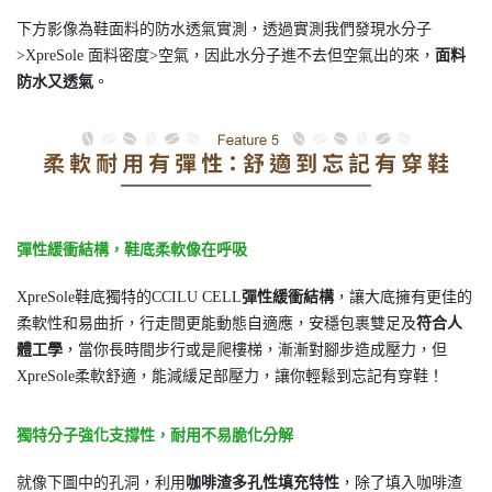
下方影像為鞋面料的防水透氣實測，透過實測我們發現水分子
>XpreSole 面料密度>空氣，因此水分子進不去但空氣出的來，
面料
防水又透氣
。
彈性緩衝結構，鞋底柔軟像在呼吸
XpreSole鞋底獨特的CCILU CELL
彈性緩衝結構
，讓大底擁有更佳的
柔軟性和易曲折，行走間更能動態自適應，安穩包裹雙足及
符合人
體工學
，當你長時間步行或是爬樓梯，漸漸對腳步造成壓力，但
XpreSole柔軟舒適，能減緩足部壓力，讓你輕鬆到忘記有穿鞋！
獨特分子強化支撐性，耐用不易脆化分解
就像下圖中的孔洞，利用
咖啡渣多孔性填充特性
，除了填入咖啡渣