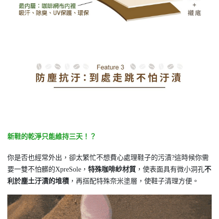
新鞋的乾淨只能維持三天！？
你是否也經常外出，卻太繁忙不想費心處理鞋子的污漬?這時候你需
要一雙不怕髒的XpreSole，
特殊咖啡紗材質
，使表面具有微小洞孔
不
利於塵土汙漬的堆積
，再搭配特殊奈米塗層，使鞋子清理方便。