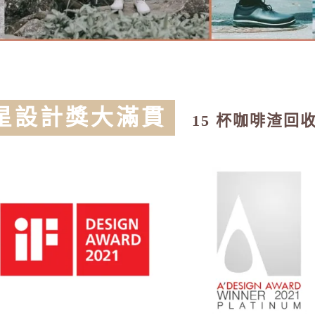
 星設計獎大滿貫
15 杯咖啡渣回