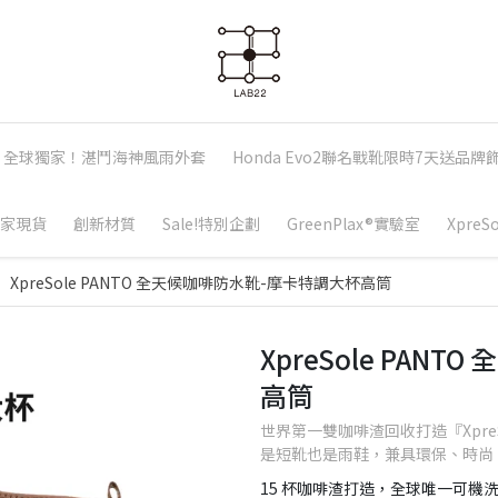
全球獨家！湛鬥海神風雨外套
Honda Evo2聯名戰靴限時7天送品牌
家現貨
創新材質
Sale!特別企劃
GreenPlax®實驗室
Xpre
XpreSole PANTO 全天候咖啡防水靴-摩卡特調大杯高筒
XpreSole PAN
高筒
世界第一雙咖啡渣回收打造『XpreS
是短靴也是雨鞋，兼具環保、時尚
15 杯咖啡渣打造，全球唯一可機