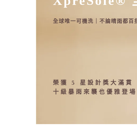
XpreSole®
全球唯一可機洗｜不論晴雨都百
榮獲 5 星設計獎大滿貫
十級暴雨來襲也優雅登場