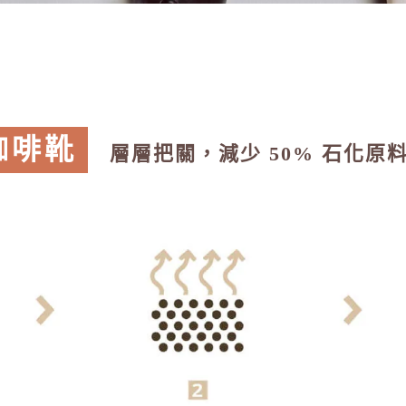
咖啡靴
層層把關，減少 50% 石化原