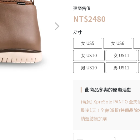
建議售價
NT$2480
尺寸
女 US5
女 US6
女 US10
女 US11
男 US10
男 US11
此商品參與的優惠活動
(現貨) XpreSole PANTO 
最後1天！全館88折(特價品除
精選結帳加購