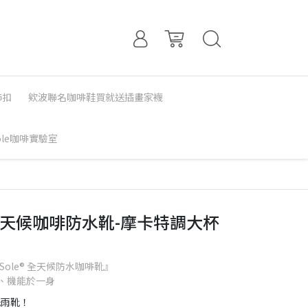
飾扣
欸波聯名咖啡鞋買就送插畫家襪
Sole咖啡實驗室
TO 全天候咖啡防水靴-摩卡特調大杯
ole® 全天候防水咖啡靴』
、機能於一身
洗雨靴！