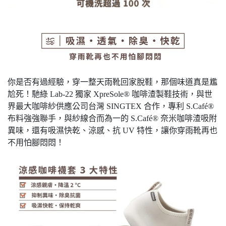
你是否有過經驗，穿一整天雨靴回家脫鞋，那個味道真是尷
尬死！馳綠 Lab-22 獨家 XpreSole® 咖啡渣製鞋技術，與世
界最大咖啡紗供應公司台灣 SINGTEX 合作，專利 S.Café®
布料強強聯手，與紗線合而為一的 S.Café® 奈米咖啡渣吸附
異味，還有吸濕快乾、涼感、抗 UV 特性，讓你穿雨靴再也
不用怕腳悶悶！