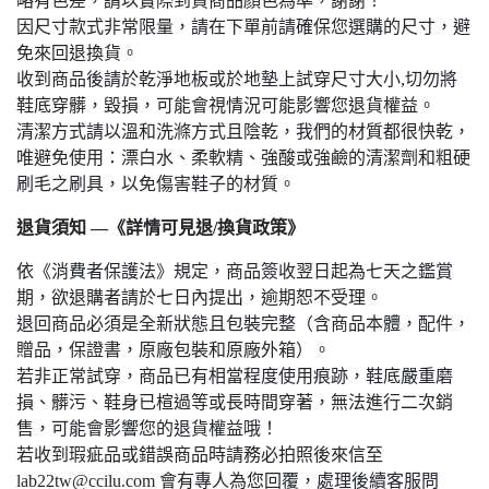
略有色差，請以實際到貨商品顏色為準，謝謝！
因尺寸款式非常限量，請在下單前請確保您選購的尺寸，避
免來回退換貨。
收到商品後請於乾淨地板或於地墊上試穿尺寸大小,切勿將
鞋底穿髒，毀損，可能會視情況可能影響您退貨權益。
清潔方式請以溫和洗滌方式且陰乾，我們的材質都很快乾，
唯避免使用：漂白水、柔軟精、強酸或強鹼的清潔劑和粗硬
刷毛之刷具，以免傷害鞋子的材質。
退貨須知 —《詳情可見退/換貨政策》
依《消費者保護法》規定，商品簽收翌日起為七天之鑑賞
期，欲退購者請於七日內提出，逾期恕不受理。
退回商品必須是全新狀態且包裝完整（含商品本體，配件，
贈品，保證書，原廠包裝和原廠外箱）。
若非正常試穿，商品已有相當程度使用痕跡，鞋底嚴重磨
損、髒污、鞋身已楦過等或長時間穿著，無法進行二次銷
售，可能會影響您的退貨權益哦！
若收到瑕疵品或錯誤商品時請務必拍照後來信至
lab22tw@ccilu.com 會有專人為您回覆，處理後續客服問