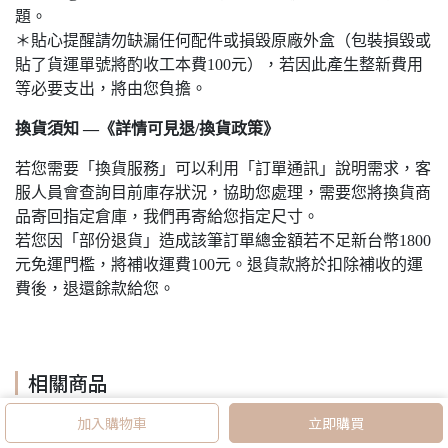
題。
＊貼心提醒請勿缺漏任何配件或損毀原廠外盒（包裝損毀或
貼了貨運單號將酌收工本費100元），若因此產生整新費用
等必要支出，將由您負擔。
換貨須知 —《詳情可見退/換貨政策》
若您需要「換貨服務」可以利用「訂單通訊」說明需求，客
服人員會查詢目前庫存狀況，協助您處理，需要您將換貨商
品寄回指定倉庫，我們再寄給您指定尺寸。
若您因「部份退貨」造成該筆訂單總金額若不足新台幣1800
元免運門檻，將補收運費100元。退貨款將於扣除補收的運
費後，退還餘款給您。
相關商品
加入購物車
立即購買