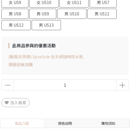
女 US9
女 US10
女 US11
男 US7
男 US8
男 US9
男 US10
男 US11
男 US12
男 US13
此商品參與的優惠活動
(颱風天特價) XpreSole 全天候咖啡防水靴
精選結帳加購
加入最愛
商品介紹
規格說明
購物須知