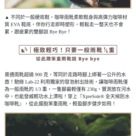
▲ 不同於一般硬底鞋，咖啡雨靴柔軟鞋身與高彈力咖啡材
質 EVA 鞋底，伴你行走即時塑形，輕鬆走一整天也不會
累，跟疲累的雙腳說 Bye Bye！
普通雨靴超過 900 克，等同於走路時腳上綁著一公升的水
壺！馳綠 Lab-22 利用獨家的發泡射出技術，讓咖啡雨靴僅
為一般雨靴的 1/3 重，一隻腳最輕僅有 230g，實測放在河水
中，也能發威輕功水上漂啦！穿上『XpreSole® 全天候防水
咖啡靴』，從此擺脫笨重雨靴，輕盈腳步健步如飛！