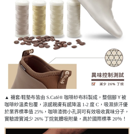
▲ 襪套/鞋墊布皆由 S.Café® 咖啡紗布料製成，整個腳Ｙ被
咖啡紗溫柔包覆，涼感親膚有感降溫 1-2 度 C，吸濕排汗優
於業界標準值 25%，咖啡渣微小孔洞可有效吸收異味分子，
實驗證實減少 26% 丁烷氣體吸附量，高於國際標準 20％！