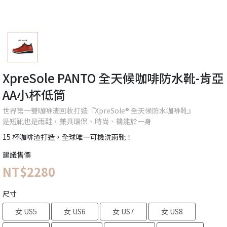
XpreSole PANTO 全天候咖啡防水靴-肯亞
AA小杯低筒
世界第一雙咖啡渣回收打造『XpreSole® 全天候防水咖啡靴』
是短靴也是雨鞋，兼具環保、時尚、機能於一身
15 杯咖啡渣打造，全球唯一可機洗雨靴！
建議售價
NT$2280
尺寸
女 US5
女 US6
女 US7
女 US8