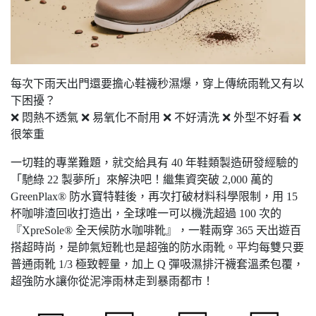
每次下雨天出門還要擔心鞋襪秒濕爆，穿上傳統雨靴又有以
下困擾？
❌ 悶熱不透氣 ❌ 易氧化不耐用 ❌ 不好清洗 ❌ 外型不好看 ❌
很笨重
一切鞋的專業難題，就交給具有 40 年鞋類製造研發經驗的
「馳綠 22 製夢所」來解決吧！繼集資突破 2,000 萬的
GreenPlax® 防水寶特鞋後，再次打破材料科學限制，用 15
杯咖啡渣回收打造出，全球唯一可以機洗超過 100 次的
『XpreSole® 全天候防水咖啡靴』，一鞋兩穿 365 天出遊百
搭超時尚，是帥氣短靴也是超強的防水雨靴。平均每雙只要
普通雨靴 1/3 極致輕量，加上 Q 彈吸濕排汗襪套溫柔包覆，
超強防水讓你從泥濘雨林走到暴雨都市！