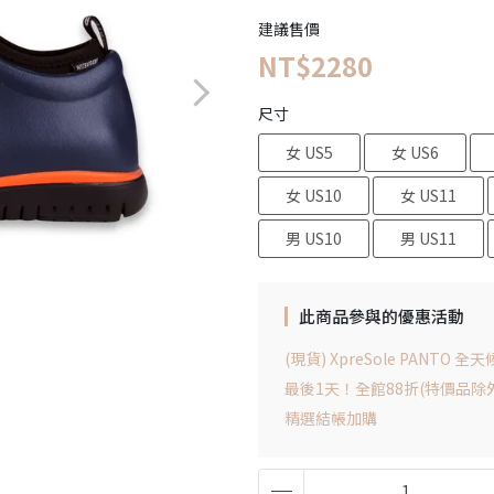
建議售價
NT$2280
尺寸
女 US5
女 US6
女 US10
女 US11
男 US10
男 US11
此商品參與的優惠活動
(現貨) XpreSole PANTO 
最後1天！全館88折(特價品除
精選結帳加購