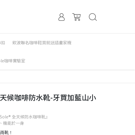
飾扣
欸波聯名咖啡鞋買就送插畫家襪
Sole咖啡實驗室
TO 全天候咖啡防水靴-牙買加藍山小
ole® 全天候防水咖啡靴』
、機能於一身
洗雨靴！