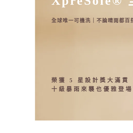
XpreSole®
全球唯一可機洗｜不論晴雨都百
榮獲 5 星設計獎大滿貫
十級暴雨來襲也優雅登場