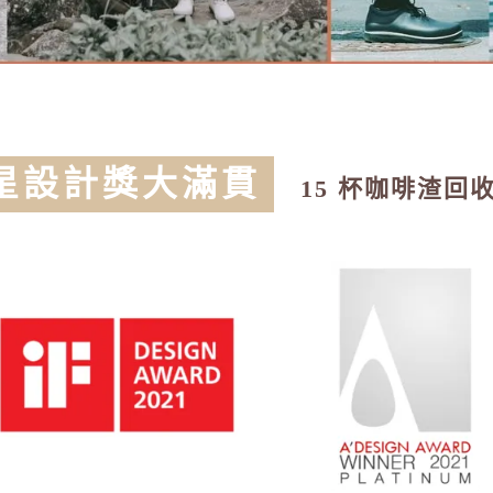
 星設計獎大滿貫
15 杯咖啡渣回