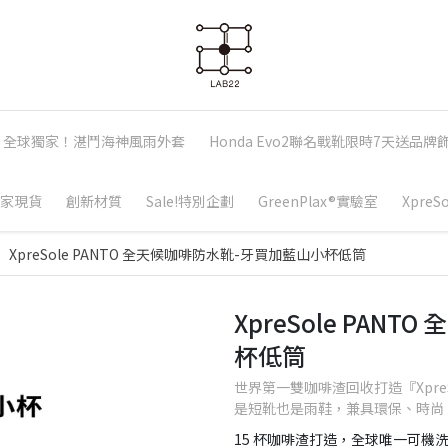
全球獨家！湛鬥海神風雨外套
Honda Evo2聯名戰靴限時7天送品牌
家現貨
創新材質
Sale!特別企劃
GreenPlax®實驗室
Xpre
XpreSole PANTO 全天候咖啡防水靴-牙買加藍山小杯低筒
XpreSole PAN
杯低筒
世界第一雙咖啡渣回收打造『XpreS
是短靴也是雨鞋，兼具環保、時尚
15 杯咖啡渣打造，全球唯一可機